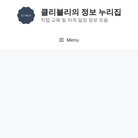
컨
클리블리의 정보 누리집
텐
츠
직업 교육 및 자격 일정 정보 모음
로
건
Menu
너
뛰
기