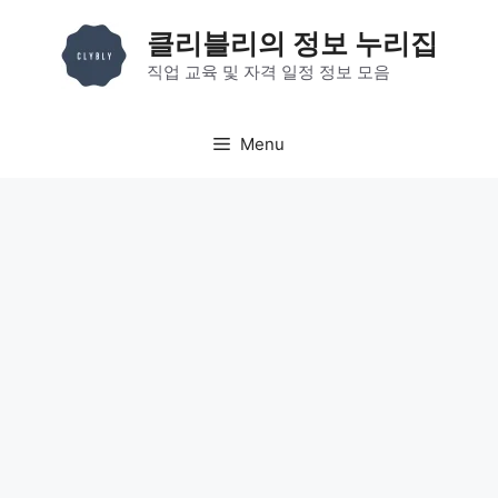
컨
클리블리의 정보 누리집
텐
츠
직업 교육 및 자격 일정 정보 모음
로
건
Menu
너
뛰
기