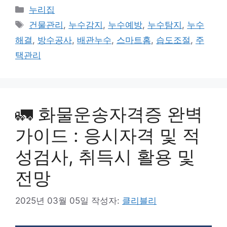
카
누리집
테
태
건물관리
,
누수감지
,
누수예방
,
누수탐지
,
누수
고
그
해결
,
방수공사
,
배관누수
,
스마트홈
,
습도조절
,
주
리
택관리
🚛 화물운송자격증 완벽
가이드 : 응시자격 및 적
성검사, 취득시 활용 및
전망
2025년 03월 05일
작성자:
클리블리