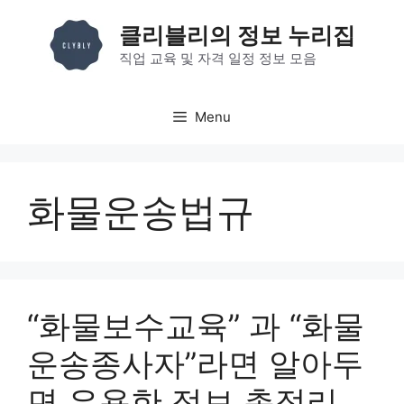
컨
클리블리의 정보 누리집
텐
츠
직업 교육 및 자격 일정 정보 모음
로
건
Menu
너
뛰
기
화물운송법규
“화물보수교육” 과 “화물
운송종사자”라면 알아두
면 유용한 정보 총정리