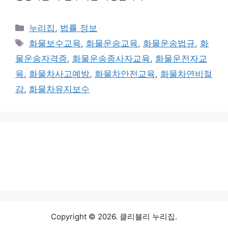
카
누리집
,
법률 정보
테
태
화물보수교육
,
화물운송교육
,
화물운송법규
,
화
고
그
물운송자격증
,
화물운송종사자교육
,
화물운전자교
리
육
,
화물차사고예방
,
화물차안전교육
,
화물차연비절
감
,
화물차유지보수
Copyright © 2026. 클리블리 누리집.