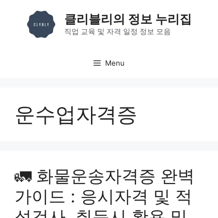
컨
클리블리의 정보 누리집
텐
츠
직업 교육 및 자격 일정 정보 모음
로
건
Menu
너
뛰
기
운수업자격증
🚛 화물운송자격증 완벽
가이드 : 응시자격 및 적
성검사, 취득시 활용 및