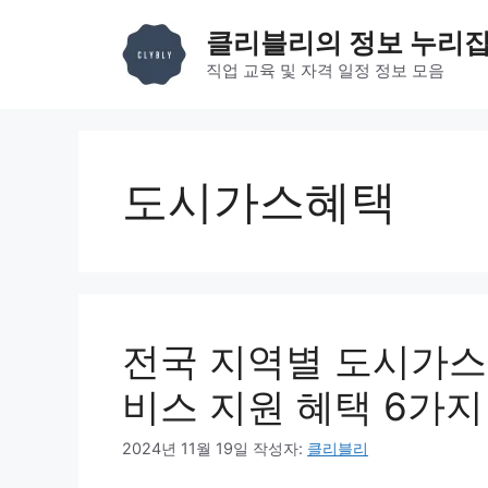
컨
클리블리의 정보 누리
텐
츠
직업 교육 및 자격 일정 정보 모음
로
건
너
뛰
도시가스혜택
기
전국 지역별 도시가스
비스 지원 혜택 6가지
2024년 11월 19일
작성자:
클리블리