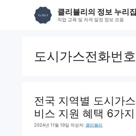
컨
클리블리의 정보 누리
텐
츠
직업 교육 및 자격 일정 정보 모음
로
건
너
뛰
도시가스전화번호
기
전국 지역별 도시가스
비스 지원 혜택 6가지
2024년 11월 19일
작성자:
클리블리