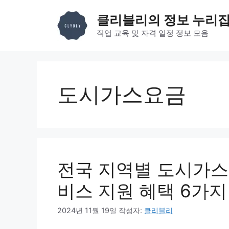
컨
클리블리의 정보 누리
텐
츠
직업 교육 및 자격 일정 정보 모음
로
건
너
뛰
도시가스요금
기
전국 지역별 도시가스
비스 지원 혜택 6가지
2024년 11월 19일
작성자:
클리블리