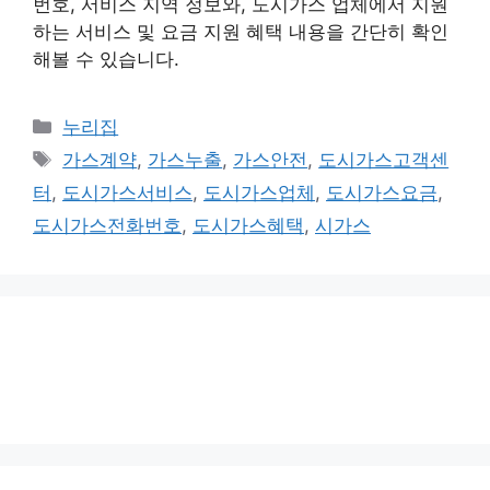
번호, 서비스 지역 정보와, 도시가스 업체에서 지원
하는 서비스 및 요금 지원 혜택 내용을 간단히 확인
해볼 수 있습니다.
카
누리집
테
태
가스계약
,
가스누출
,
가스안전
,
도시가스고객센
고
그
터
,
도시가스서비스
,
도시가스업체
,
도시가스요금
,
리
도시가스전화번호
,
도시가스혜택
,
시가스