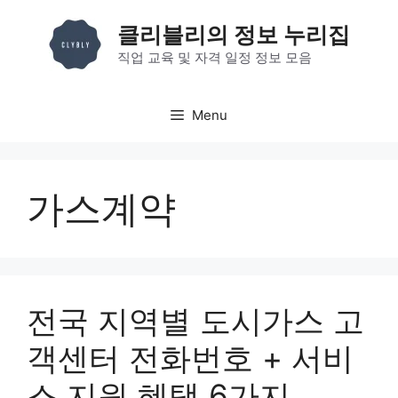
컨
클리블리의 정보 누리집
텐
츠
직업 교육 및 자격 일정 정보 모음
로
건
Menu
너
뛰
기
가스계약
전국 지역별 도시가스 고
객센터 전화번호 + 서비
스 지원 혜택 6가지