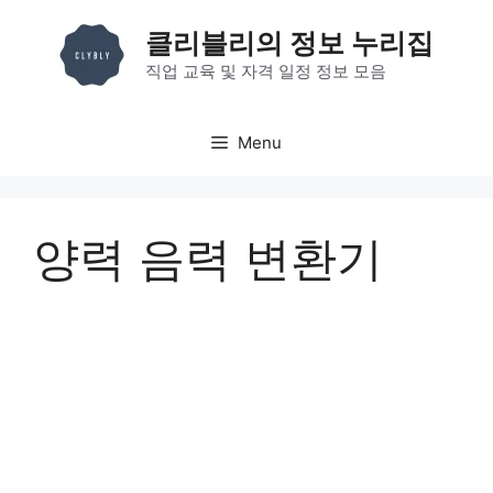
컨
클리블리의 정보 누리집
텐
직업 교육 및 자격 일정 정보 모음
츠
로
건
Menu
너
뛰
기
양력 음력 변환기