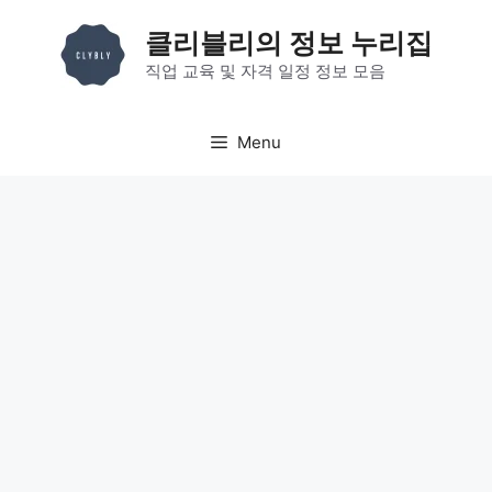
컨
클리블리의 정보 누리집
텐
츠
직업 교육 및 자격 일정 정보 모음
로
건
Menu
너
뛰
기