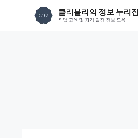
컨
클리블리의 정보 누리
텐
츠
직업 교육 및 자격 일정 정보 모음
로
건
너
뛰
기