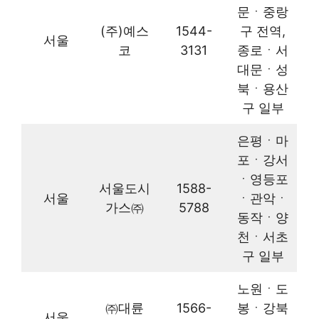
문ㆍ중랑
(주)예스
1544-
구 전역,
서울
코
3131
종로ㆍ서
대문ㆍ성
북ㆍ용산
구 일부
은평ㆍ마
포ㆍ강서
ㆍ영등포
서울도시
1588-
서울
ㆍ관악ㆍ
가스㈜
5788
동작ㆍ양
천ㆍ서초
구 일부
노원ㆍ도
㈜대륜
1566-
봉ㆍ강북
서울