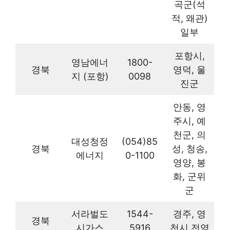
곡군(석
적, 왜관)
일부
포항시,
영남에너
1800-
경북
영덕, 울
지 (포항)
0098
진군
안동, 영
주시, 예
천군, 의
대성청정
(054)85
경북
성, 청송,
에너지
0-1100
영양, 봉
화, 군위
군
서라벌도
1544-
경주, 영
경북
시가스
5916
천시 전역