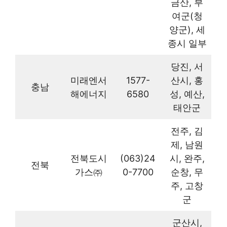
금산, 부
여군(청
양군), 세
종시 일부
당진, 서
미래엔서
1577-
산시, 홍
충남
해에너지
6580
성, 예산,
태안군
전주, 김
제, 남원
전북도시
(063)24
시, 완주,
전북
가스㈜
0-7700
순창, 무
주, 고창
군
군산시,