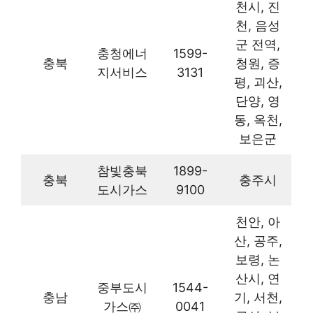
천시, 진
천, 음성
군 전역,
충청에너
1599-
충북
청원, 증
지서비스
3131
평, 괴산,
단양, 영
동, 옥천,
보은군
참빛충북
1899-
충북
충주시
도시가스
9100
천안, 아
산, 공주,
보령, 논
산시, 연
중부도시
1544-
충남
기, 서천,
가스㈜
0041