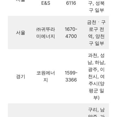
E&S
6116
구, 성북
구 일부
금천ㆍ구
㈜귀뚜라
1670-
로구 전
서울
미에너지
4700
역, 양천
구 일부
과천, 성
남, 하남,
광주, 이
코원에너
1599-
경기
천시, 여
지
3366
주시(양
평군 일
부)
구리, 남
양주, 가