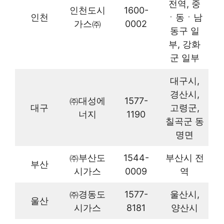
전역, 중
인천도시
1600-
인천
ㆍ동ㆍ남
가스㈜
0002
동구 일
부, 강화
군 일부
대구시,
경산시,
㈜대성에
1577-
대구
고령군,
너지
1190
칠곡군 동
명면
㈜부산도
1544-
부산시 전
부산
시가스
0009
역
㈜경동도
1577-
울산시,
울산
시가스
8181
양산시