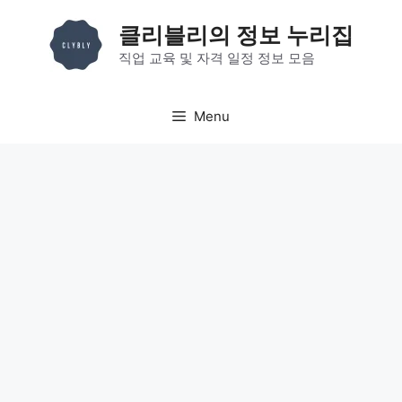
컨
클리블리의 정보 누리집
텐
츠
직업 교육 및 자격 일정 정보 모음
로
건
Menu
너
뛰
기