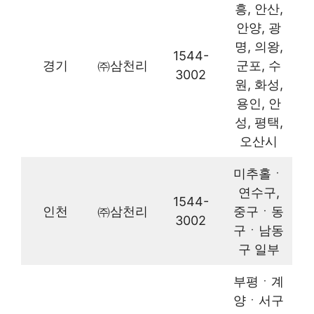
흥, 안산,
안양, 광
명, 의왕,
1544-
경기
㈜삼천리
군포, 수
3002
원, 화성,
용인, 안
성, 평택,
오산시
미추홀ㆍ
연수구,
1544-
인천
㈜삼천리
중구ㆍ동
3002
구ㆍ남동
구 일부
부평ㆍ계
양ㆍ서구