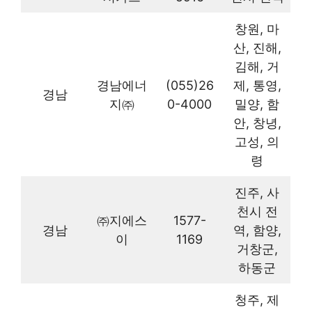
창원, 마
산, 진해,
김해, 거
경남에너
(055)26
제, 통영,
경남
지㈜
0-4000
밀양, 함
안, 창녕,
고성, 의
령
진주, 사
천시 전
㈜지에스
1577-
경남
역, 함양,
이
1169
거창군,
하동군
청주, 제