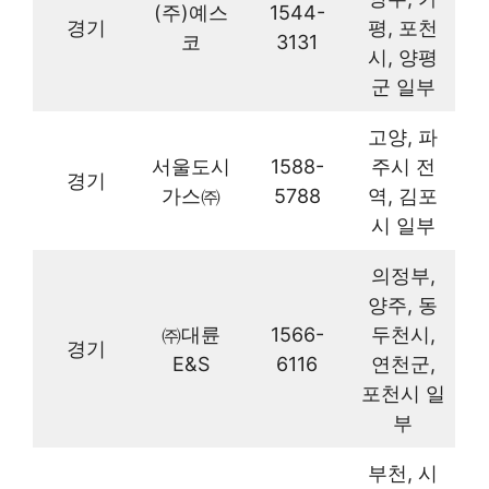
(주)예스
1544-
경기
평, 포천
코
3131
시, 양평
군 일부
고양, 파
서울도시
1588-
주시 전
경기
가스㈜
5788
역, 김포
시 일부
의정부,
양주, 동
㈜대륜
1566-
두천시,
경기
E&S
6116
연천군,
포천시 일
부
부천, 시