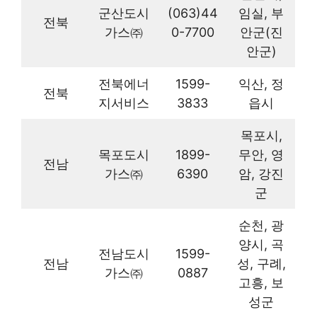
군산도시
(063)44
임실, 부
전북
가스㈜
0-7700
안군(진
안군)
전북에너
1599-
익산, 정
전북
지서비스
3833
읍시
목포시,
목포도시
1899-
무안, 영
전남
가스㈜
6390
암, 강진
군
순천, 광
양시, 곡
전남도시
1599-
전남
성, 구례,
가스㈜
0887
고흥, 보
성군