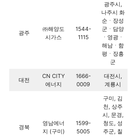
광주시,
나주시 화
순ㆍ장성
㈜해양도
1544-
군ㆍ담양
광주
시가스
1115
ㆍ영광ㆍ
해남ㆍ함
평ㆍ장흥
군
CN CITY
1666-
대전시,
대전
에너지
0009
계룡시
구미, 김
천, 상주
시, 문경,
영남에너
1599-
청도, 성
경북
지 (구미)
5005
주군, 칠