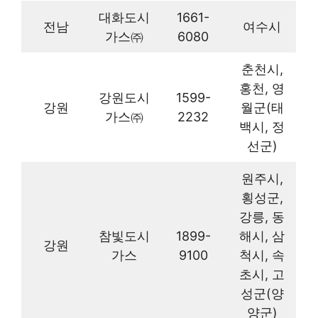
대화도시
1661-
전남
여수시
가스㈜
6080
춘천시,
홍천, 영
강원도시
1599-
강원
월군(태
가스㈜
2232
백시, 정
선군)
원주시,
횡성군,
강릉, 동
참빛도시
1899-
해시, 삼
강원
가스
9100
척시, 속
초시, 고
성군(양
양군)